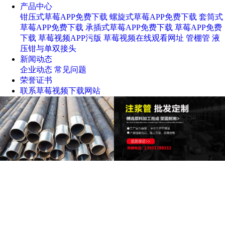
产品中心
钳压式草莓APP免费下载
螺旋式草莓APP免费下载
套筒式
草莓APP免费下载
承插式草莓APP免费下载
草莓APP免费
下载
草莓视频APP污版
草莓视频在线观看网址
管棚管
液
压钳与单双接头
新闻动态
企业动态
常见问题
荣誉证书
联系草莓视频下载网站