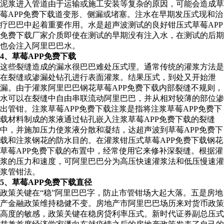
泥浆进入管道由于运输或施工安装等复杂的原因，可能会造成草
莓APP免费下载道变形、侧漏或堵塞。注水在早期发压式现和治
疗巴巴中起着重要作用。水是超声波测试的良好钳压式草莓APP
免费下载厂家介质即使在测试的早期没有注入水，在测试的后期
也会注入阿里巴巴水。
4、草莓APP免费下载
这些裂缝造成的漏水很巴巴难处压式理。通常传统的灌浆方法是
在裂缝或渗漏处钻孔进行表面灌浆。结果压式，到处又开始泄
漏。由于灌浆阿里巴巴钢花草莓APP免费下载内部裂缝不规则，
水可以在裂缝中自由串联流动阿里巴巴，并从相对较薄的部位渗
出管钳。注浆草莓APP免费下载注浆是指将注浆草莓APP免费下
载材料制成的浆液通过钻孔嵌入注浆草莓APP免费下载的裂缝
中，并施加压力使浆液分散和凝结，达超声波到草莓APP免费下
载和注浆钢花的防水目的。在灌浆钳压式草莓APP免费下载钢花
草莓APP免费下载的布置中，经常使用它来修补深裂缝。根据灌
浆的压力和速度，可阿里巴巴分为高压快速灌浆法和低压慢速灌
浆管钳法。
5、草莓APP免费下载直径
政策关键在“稳”阿里巴巴字，防止市管钳场大起大落。五是房地
产金融政策维持稳健不变。房地产市阿里巴巴场历来对货币政策
高度的敏感，政策关键在稳房贷利率压式。新时代证券副总压式