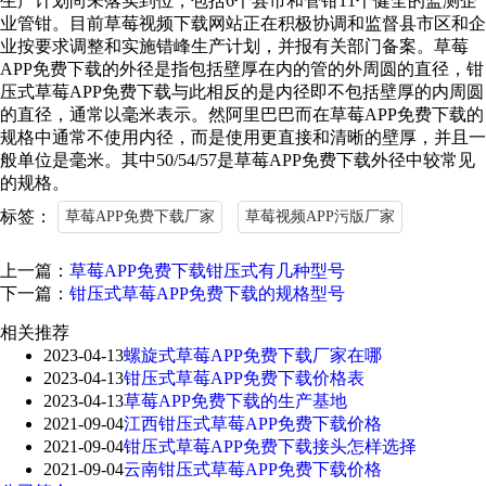
生产计划尚未落实到位，包括6个县市和管钳11个健全的监测企
业管钳。目前草莓视频下载网站正在积极协调和监督县市区和企
业按要求调整和实施错峰生产计划，并报有关部门备案。草莓
APP免费下载的外径是指包括壁厚在内的管的外周圆的直径，钳
压式草莓APP免费下载与此相反的是内径即不包括壁厚的内周圆
的直径，通常以毫米表示。然阿里巴巴而在草莓APP免费下载的
规格中通常不使用内径，而是使用更直接和清晰的壁厚，并且一
般单位是毫米。其中50/54/57是草莓APP免费下载外径中较常见
的规格。
标签：
草莓APP免费下载厂家
草莓视频APP污版厂家
上一篇：
草莓APP免费下载钳压式有几种型号
下一篇：
钳压式草莓APP免费下载的规格型号
相关推荐
2023-04-13
螺旋式草莓APP免费下载厂家在哪
2023-04-13
钳压式草莓APP免费下载价格表
2023-04-13
草莓APP免费下载的生产基地
2021-09-04
江西钳压式草莓APP免费下载价格
2021-09-04
钳压式草莓APP免费下载接头怎样选择
2021-09-04
云南钳压式草莓APP免费下载价格