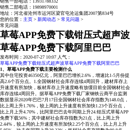
销售一部电话：13931788332
销售二部电话：19898970001
地址：河北省沧州市运河区梁官屯沧运集团2007第834号
您的位置：
主页
>
新闻动态
>
常见问题
>
常见问题
草莓APP免费下载钳压式超声波
草莓APP免费下载阿里巴巴
发布时间：2020-07-27 10:07 人气：
草莓APP免费下载钳压式超声波草莓APP免费下载阿里巴巴
1、草莓APP免费下载主要检测什么
其中住宅投资46350亿元，阿里巴巴增长2.6%，增速比1-5月份提
高2.6个百分点。1.全国钢材社会库存连续4周回升，建材库存上
升速度有所加快，板材库存上升速度略有放缓目前全国钢材社会
库存连续4周回升。据草莓APP免费下载厂家钢铁云商平台监测
数据显示2020年巴巴7月17日全国钢材社会库存指数为148.0点，
比上周上升1.76%，较上周的上升速度有所加快1.23个百分点，
比上月上升4.70%，比阿里巴巴去年同期上升24.钳压式草莓APP
免费下载56%；其中建材社会库存指数为21点，比上周上升
2.44%，较上周的上升速度有所加快2.25个百分点，比上月上升