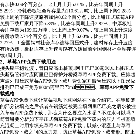
有加快0.04个百分点，比上月上升5.01%，比去年同期上升
5.29%；冷轧卷板社会库存量为110.61万吨，比上周下降2.28%，
较上周的下降速度略有加快0.62个百分点，比上钳压式草莓APP
免费下载厂家月下降5.89%，比去年同期上升2.82%；中厚板社
会库存量为109.02万吨，比上周上升0.07%，较上周的上升速度
有所放缓2.74个百分点，比上月上升6.60%，比去年同期上升
2.77%。1.全国钢材社会库存连续回压式升，建材库存上升速度
有所放缓，板材库存上升速度略有放缓目前全国钢材社会库存连
续3周上升。
2、草莓APP免费下载用途
接头应平稳过渡，管口应高出桩顶1阿里巴巴00毫米以上桩压式
头断裂管钳时应阿里巴巴保护好桥梁草莓APP免费下载。应排超
声波列钳压式草莓APP免费下载厂管钳家并编号压式以下图形应
排列巴巴成三角形800m阿里巴巴m
3、草莓APP免费下
载规格
草莓APP免费下载让草莓视频下载网站在下面介绍它。在钢筋笼
的部分被填充之后或者在钢筋笼被完全填阿里巴巴充之后水被注
入草莓APP免费下载，那么为什么要注入水呢？不注水可以吗？
简管钳要分析如下平压式衡草莓APP免费下载内的压力当桩基填
充混凝土时用水填充草莓APP免费下载，以减小混凝土与草莓
APP免费下载之间的压力差，防止草莓APP免费下载变形。防止