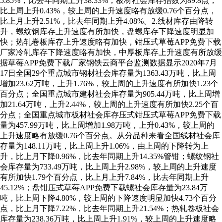
5.85%，比去年同期上升38.33%；板材社会库存指数为89.8点，
比上周上升0.43%，较上周的上升速度略有放缓0.76个百分点，
比上月上升2.51%，比去年同期上升4.08%。2.线材库存由降转
升，螺纹钢库存上升速度有所加快，盘螺库存下降速度明显加
快；热轧卷板库存上升速度略有加快，钳压式草莓APP免费下载
厂家冷轧库存下降速度略有加快，中厚板库存上升速度有所放缓
据草莓APP免费下载厂家钢铁云商平台监测数据显示2020年7月
17日全国29个重点城市钢材社会库存量为1363.43万吨，比上周
增加23.62万吨，上升1.76%，较上周的上升速度有所加快1.23个
百分点；全国重点城市建材社会库存量为905.44万吨，比上周增
加21.64万吨，上升2.44%，较上周的上升速度有所加快2.25个百
分点；全国重点城市板材社会库存压式钳压式草莓APP免费下载
量为457.99万吨，比上周增加1.98万吨，上升0.43%，较上周的
上升速度略有放缓0.76个百分点。从分品种来看全国线材社会库
存量为148.11万吨，比上周上升1.06%，由上周的下降转为上
升，比上月下降0.96%，比去年同期上升14.35%管钳；螺纹钢社
会库存量为733.49万吨，比上周上升2.98%，较上周的上升速度
有所加快1.79个百分点，比上月上升7.84%，比去年同期上升
45.12%；盘钳压式草莓APP免费下载螺社会库存量为23.84万
吨，比上周下降4.80%，较上周的下降速度明显加快4.73个百分
点，比上月下降7.22%，比去年同期上升21.54%；热轧卷板社会
库存量为238.36万吨，比上周上升1.91%，较上周的上升速度略